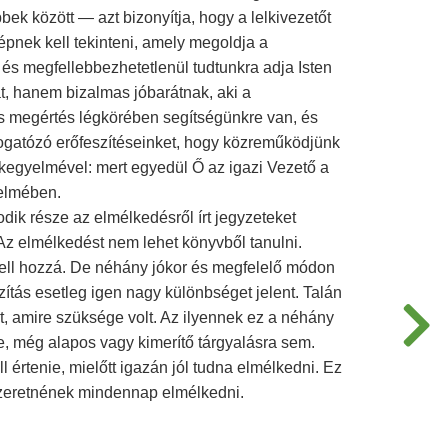
ek között — azt bizonyítja, hogy a lelkivezetőt
pnek kell tekinteni, amely megoldja a
és megfellebbezhetetlenül tudtunkra adja Isten
t, hanem bizalmas jóbarátnak, aki a
 megértés légkörében segítségünkre van, és
pogatózó erőfeszítéseinket, hogy közreműködjünk
 kegyelmével: mert egyedül Ő az igazi Vezető a
telmében.
ik része az elmélkedésről írt jegyzeteket
Az elmélkedést nem lehet könyvből tanulni.
ell hozzá. De néhány jókor és megfelelő módon
zítás esetleg igen nagy különbséget jelent. Talán
t, amire szüksége volt. Az ilyennek ez a néhány
re, még alapos vagy kimerítő tárgyalásra sem.
értenie, mielőtt igazán jól tudna elmélkedni. Ez
 szeretnének mindennap elmélkedni.