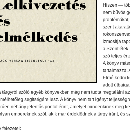
Hiszen — több
nem bűvös gé
problémákat, 
szent akaratá
rokonszenves
izmosítja ta
a Szentlélek
szó teljes ér
A könyv másod
tartalmazza. 
Elmélkedni k
adott útbaiga
a tárgyról szóló egyéb könyvekben még nem tudta megtalálni az
emélhetőleg segítségére lesz. A könyv nem tart igényt teljesség
űen néhány jelentős pontot érint, amelyet mindenkinek meg kell 
olyan embereknek szól, akik már érdeklődnek a tárgy iránt, és
 fejezetei: