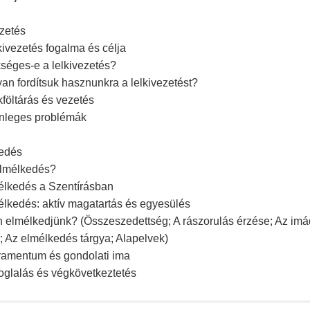
zetés
lkivezetés fogalma és célja
séges-e a lelkivezetés?
an fordítsuk hasznunkra a lelkivezetést?
kföltárás és vezetés
önleges problémák
edés
elmélkedés?
élkedés a Szentírásban
élkedés: aktív magatartás és egyesülés
elmélkedjünk? (Összeszedettség; A rászorulás érzése; Az imád
 Az elmélkedés tárgya; Alapelvek)
amentum és gondolati ima
oglalás és végkövetkeztetés