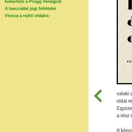
Ismertető a Prugg Verlagról
A használat jogi feltételei
Vissza a nyitó oldalra
valaki 
oldal r
Egyszer
a rész 
A könyv