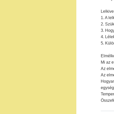
Lelkive
1. A le
2. Szük
3. Hogy
4. Léle
5. Kül
Elmélk
Mi az 
Az elm
Az elm
Hogyan 
egység;
Temper
Összef