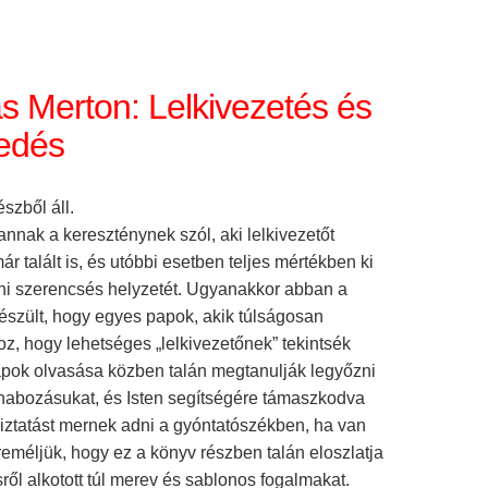
 Merton: Lelkivezetés és
edés
észből áll.
annak a kereszténynek szól, aki lelkivezetőt
ár talált is, és utóbbi esetben teljes mértékben ki
ni szerencsés helyzetét. Ugyanakkor abban a
szült, hogy egyes papok, akik túlságosan
z, hogy lehetséges „lelkivezetőnek” tekintsék
apok olvasása közben talán megtanulják legyőzni
habozásukat, és Isten segítségére támaszkodva
biztatást mernek adni a gyóntatószékben, ha van
s reméljük, hogy ez a könyv részben talán eloszlatja
sről alkotott túl merev és sablonos fogalmakat.