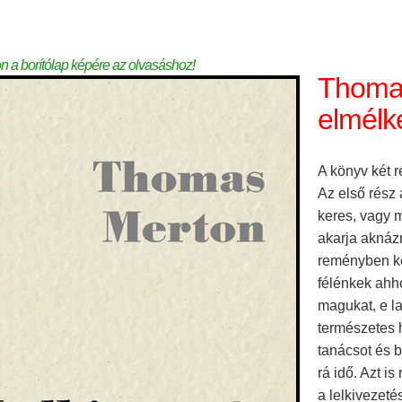
on a borítólap képére az olvasáshoz!
Thomas
elmélk
A könyv két r
Az első rész 
keres, vagy m
akarja aknáz
reményben ké
félénkek ahho
magukat, e l
természetes 
tanácsot és 
rá idő. Azt i
a lelkivezeté