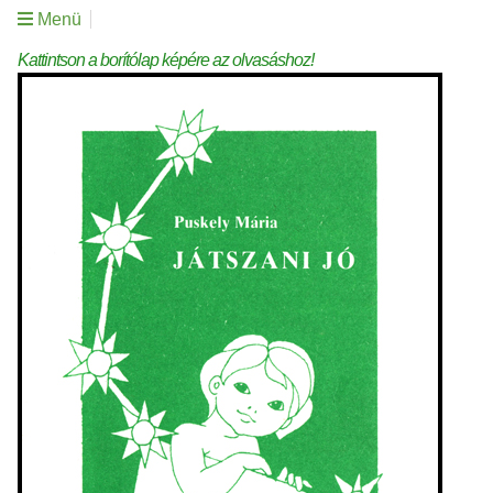
Menü
Kattintson a borítólap képére az olvasáshoz!