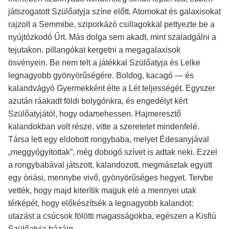
játszogatott Szülőatyja színe előtt. Atomokat és galaxisokat
rajzolt a Semmibe, sziporkázó csillagokkal pettyezte be a
nyújtózkodó Űrt. Más dolga sem akadt, mint szaladgálni a
tejutakon, pillangókat kergetni a megagalaxisok
ösvényein. Be nem telt a játékkal Szülőatyja és Lelke
legnagyobb gyönyörűségére. Boldog, kacagó — és
kalandvágyó Gyermekként élte a Lét teljességét. Egyszer
azután ráakadt földi bolygónkra, és engedélyt kért
Szülőatyjától, hogy odamehessen. Hajmeresztő
kalandokban volt része, vitte a szeretetet mindenfelé.
Társa lett egy eldobott rongybaba, melyet Édesanyjával
„meggyógyítottak”, még dobogó szívet is adtak neki. Ezzel
a rongybabával játszott, kalandozott, megmásztak együtt
egy óriási, mennybe vivő, gyönyörűséges hegyet. Tervbe
vették, hogy majd kiterítik maguk elé a mennyei utak
térképét, hogy előkészítsék a legnagyobb kalandot:
utazást a csúcsok fölötti magasságokba, egészen a Kisfiú
Szülőatyja házáig.