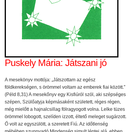
Puskely Mária: Játszani jó
A mesekönyv mottója: „Játszottam az egész
földkerekségen, s örömmel voltam az emberek fiai között.”
(Péld 8,31) A mesekőnyv egy Kisfiúról szól, aki szépséges
szépen, Szülőatyja képmásaként született, réges régen,
még mielőtt a hajnalcsillag fölragyogott volna. Lelke tüzes
örömmel lobogott, szelíden izzott, éltető meleget sugárzott.
Ő volt az egyszülött, a szeretett Fiú. Az időtlenség
méhében szunnyadó Mindenség simult léptei alá, ebben