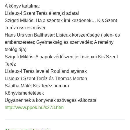
A könyv tartalma:
Lisieux-i Szent Teréz életrajzi adatai
Szigeti Miklós: Ha a szentek írni kezdenek… Kis Szent
Teréz összes művei
Hans Urs von Balthasar: Lisieux korszerűsége (Isten- és
emberszeretet; Gyermekség és szenvedés; A remény
teológiája)
Szigeti Miklós: A papok védőszentje Lisieux-i Kis Szent
Teréz
Lisieux-i Teréz levelei Roulland atyának
Lisieux-i Szent Teréz és Thomas Merton
Sántha Máté: Kis Teréz humora
Könyvismertetések
Ugyanennek a könyvnek szöveges változata:
http://www.ppek.hu/k273.htm