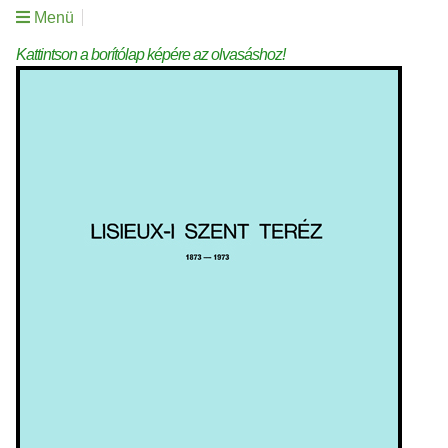
Menü
Kattintson a borítólap képére az olvasáshoz!