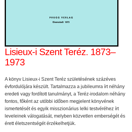
Lisieux-i Szent Teréz. 1873–
1973
A könyv Lisieux-i Szent Teréz születésének százéves
évfordulójára készült. Tartalmazza a jubileumra írt néhány
eredeti vagy fordított tanulmányt, a Teréz-irodalom néhány
fontos, főként az utóbbi időben megjelent könyvének
ismertetését és egyik misszionárius lelki testvéréhez írt
leveleinek válogatását, melyben közvetlen emberségét és
érett életszentségét érzékelhetjük.