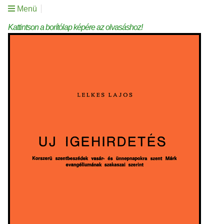
Menü
Kattintson a borítólap képére az olvasáshoz!