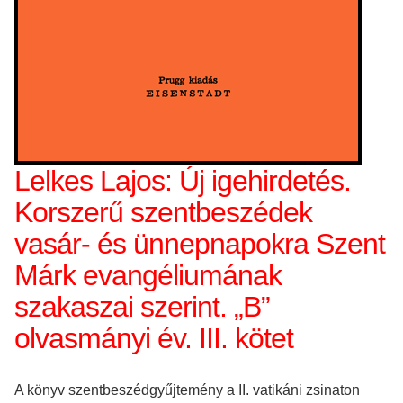
Lelkes Lajos: Új igehirdetés.
Korszerű szentbeszédek
vasár- és ünnepnapokra Szent
Márk evangéliumának
szakaszai szerint. „B”
olvasmányi év. III. kötet
A könyv szentbeszédgyűjtemény a II. vatikáni zsinaton