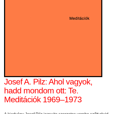
Josef A. Pilz: Ahol vagyok,
hadd mondom ott: Te.
Meditációk 1969–1973