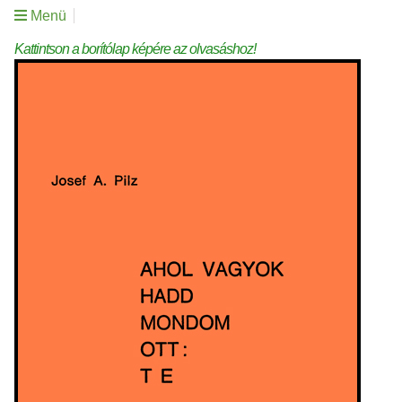
Menü
Kattintson a borítólap képére az olvasáshoz!