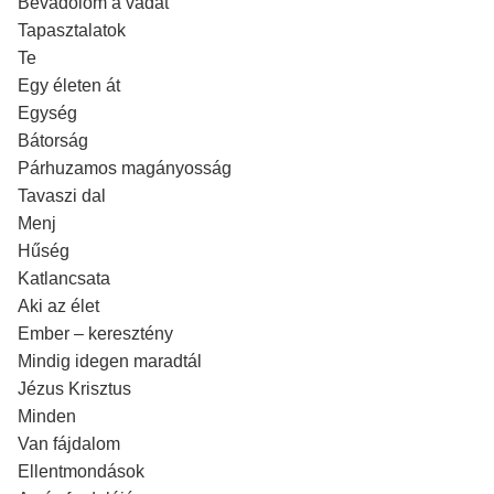
Bevádolom a vádat
Tapasztalatok
Te
Egy életen át
Egység
Bátorság
Párhuzamos magányosság
Tavaszi dal
Menj
Hűség
Katlancsata
Aki az élet
Ember – keresztény
Mindig idegen maradtál
Jézus Krisztus
Minden
Van fájdalom
Ellentmondások