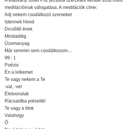
A kiadvány Josef Pilz jezsuita szerzetes versbe szőtt rövid
meditációinak válogatása. A meditációk címe:
Adj nekem csodálkozó szemeket
Istennek hívod
Dicsőítő ének
Mindaddig
Üzemanyag
Már semmin sem csodálkozom…
99 : 1
Poézis
Én a lelkemet
Te vagy nekem a Te
-val, -vel
Életvonalak
Rácsaidba préseltél
Te vagy a titok
Valahogy
Ő