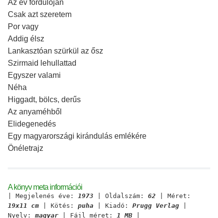
Az év fordulóján
Csak azt szeretem
Por vagy
Addig élsz
Lankasztóan szürkül az ősz
Szirmaid lehullattad
Egyszer valami
Néha
Higgadt, bölcs, derűs
Az anyaméhből
Elidegenedés
Egy magyarországi kirándulás emlékére
Önéletrajz
A könyv meta információi
| Megjelenés éve:
1973
| Oldalszám:
62
| Méret:
19x11 cm
| Kötés:
puha
| Kiadó:
Prugg Verlag
|
Nyelv:
magyar
| Fájl méret:
1 MB
|