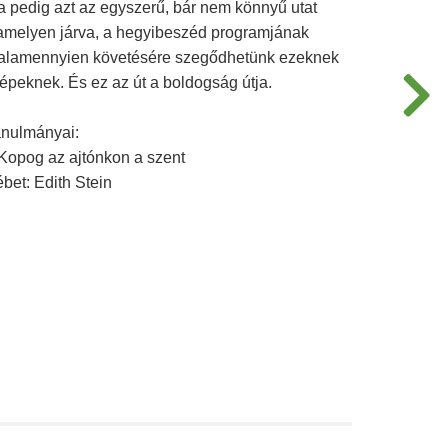
a pedig azt az egyszerű, bár nem könnyű utat
, amelyen járva, a hegyibeszéd programjának
alamennyien követésére szegődhetünk ezeknek
peknek. És ez az út a boldogság útja.
anulmányai:
 Kopog az ajtónkon a szent
bet: Edith Stein