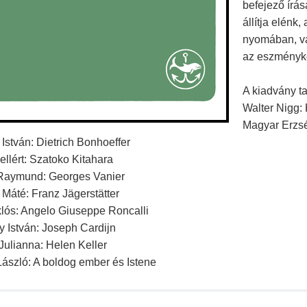
befejező írás
állítja elénk
nyomában, v
az eszményké
A kiadvány t
Walter Nigg:
Magyar Erzsé
stván: Dietrich Bonhoeffer
llért: Szatoko Kitahara
 Raymund: Georges Vanier
Máté: Franz Jägerstätter
klós: Angelo Giuseppe Roncalli
 István: Joseph Cardijn
Julianna: Helen Keller
ászló: A boldog ember és Istene