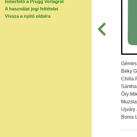
Ismertető a Prugg Verlagról
A használat jogi feltételei
Vissza a nyitó oldalra
Gémes I
Béky Ge
Chilla
Sántha 
Őry Mi
Muzslay
Ujváry 
Boros L