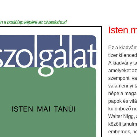
on a borítólap képére az olvasáshoz!
Isten m
Ez a kiadván
tizenkilence
A kiadvány t
amelyeket az
szempont: va
valamennyi t
népe a maga 
papok és vilá
különböző ne
Walter Nigg, 
közölt tanul
embernek, ho