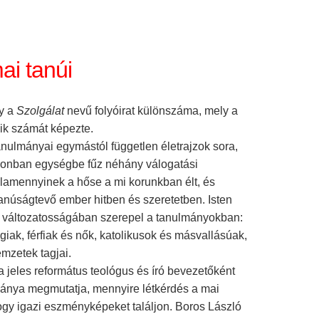
ai tanúi
y a
Szolgálat
nevű folyóirat különszáma, mely a
dik számát képezte.
anulmányai egymástól független életrajzok sora,
onban egységbe fűz néhány válogatási
lamennyinek a hőse a mi korunkban élt, és
anúságtevő ember hitben és szeretetben. Isten
változatosságában szerepel a tanulmányokban:
giak, férfiak és nők, katolikusok és másvallásúak,
mzetek tagjai.
a jeles református teológus és író bevezetőként
mánya megmutatja, mennyire létkérdés a mai
gy igazi eszményképeket találjon. Boros László