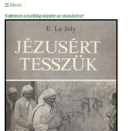
Menü
Kattintson a borítólap képére az olvasáshoz!