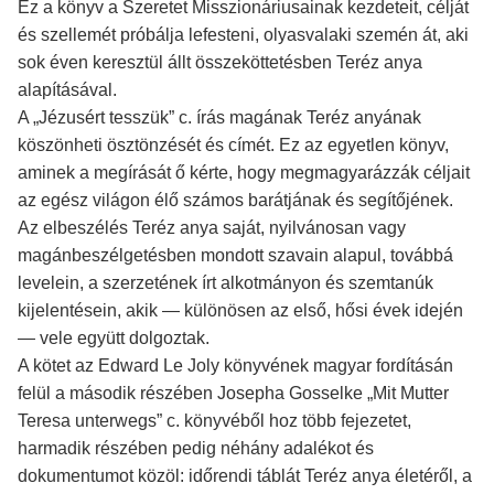
Ez a könyv a Szeretet Misszionáriusainak kezdeteit, célját
és szellemét próbálja lefesteni, olyasvalaki szemén át, aki
sok éven keresztül állt összeköttetésben Teréz anya
alapításával.
A „Jézusért tesszük” c. írás magának Teréz anyának
köszönheti ösztönzését és címét. Ez az egyetlen könyv,
aminek a megírását ő kérte, hogy megmagyarázzák céljait
az egész világon élő számos barátjának és segítőjének.
Az elbeszélés Teréz anya saját, nyilvánosan vagy
magánbeszélgetésben mondott szavain alapul, továbbá
levelein, a szerzetének írt alkotmányon és szemtanúk
kijelentésein, akik — különösen az első, hősi évek idején
— vele együtt dolgoztak.
A kötet az Edward Le Joly könyvének magyar fordításán
felül a második részében Josepha Gosselke „Mit Mutter
Teresa unterwegs” c. könyvéből hoz több fejezetet,
harmadik részében pedig néhány adalékot és
dokumentumot közöl: időrendi táblát Teréz anya életéről, a