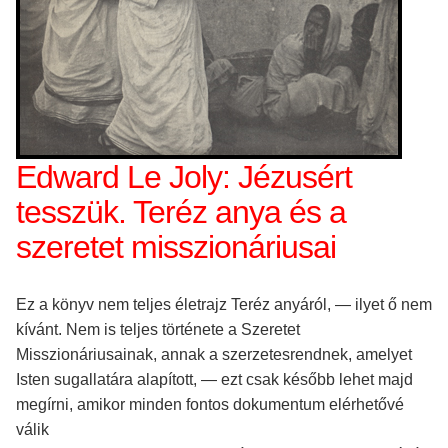
Edward Le Joly: Jézusért
tesszük. Teréz anya és a
szeretet misszionáriusai
Ez a könyv nem teljes életrajz Teréz anyáról, — ilyet ő nem
kívánt. Nem is teljes története a Szeretet
Misszionáriusainak, annak a szerzetesrendnek, amelyet
Isten sugallatára alapított, — ezt csak később lehet majd
megírni, amikor minden fontos dokumentum elérhetővé
válik