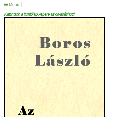
Menü
Kattintson a borítólap képére az olvasáshoz!