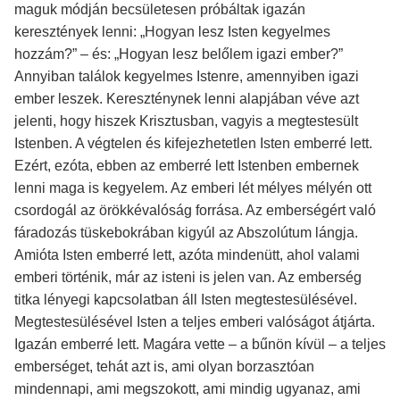
maguk módján becsületesen próbáltak igazán
keresztények lenni: „Hogyan lesz Isten kegyelmes
hozzám?” – és: „Hogyan lesz belőlem igazi ember?”
Annyiban találok kegyelmes Istenre, amennyiben igazi
ember leszek. Kereszténynek lenni alapjában véve azt
jelenti, hogy hiszek Krisztusban, vagyis a megtestesült
Istenben. A végtelen és kifejezhetetlen Isten emberré lett.
Ezért, ezóta, ebben az emberré lett Istenben embernek
lenni maga is kegyelem. Az emberi lét mélyes mélyén ott
csordogál az örökkévalóság forrása. Az emberségért való
fáradozás tüskebokrában kigyúl az Abszolútum lángja.
Amióta Isten emberré lett, azóta mindenütt, ahol valami
emberi történik, már az isteni is jelen van. Az emberség
titka lényegi kapcsolatban áll Isten megtestesülésével.
Megtestesülésével Isten a teljes emberi valóságot átjárta.
Igazán emberré lett. Magára vette – a bűnön kívül – a teljes
emberséget, tehát azt is, ami olyan borzasztóan
mindennapi, ami megszokott, ami mindig ugyanaz, ami