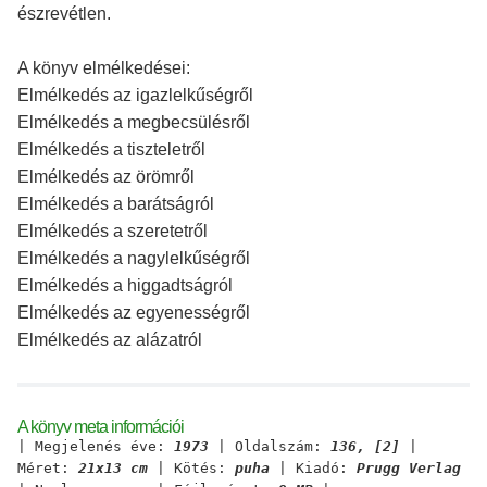
észrevétlen.
A könyv elmélkedései:
Elmélkedés az igazlelkűségről
Elmélkedés a megbecsülésről
Elmélkedés a tiszteletről
Elmélkedés az örömről
Elmélkedés a barátságról
Elmélkedés a szeretetről
Elmélkedés a nagylelkűségről
Elmélkedés a higgadtságról
Elmélkedés az egyenességről
Elmélkedés az alázatról
A könyv meta információi
| Megjelenés éve:
1973
| Oldalszám:
136, [2]
|
Méret:
21x13 cm
| Kötés:
puha
| Kiadó:
Prugg Verlag